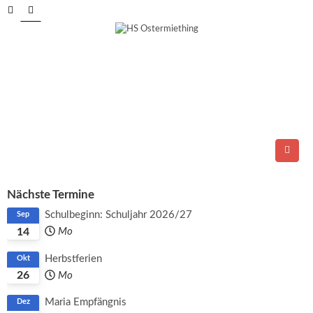
Tel.: 06278/6264
E-Mail:
direktion@ms-ostermiething.at
Nächste Termine
Schulbeginn: Schuljahr 2026/27
Sep
14
Mo
Herbstferien
Okt
26
Mo
Maria Empfängnis
Dez