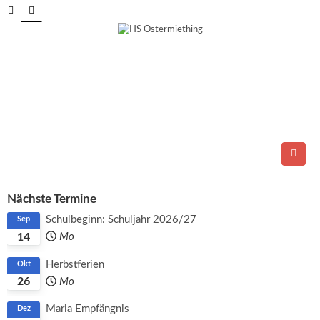
Tel.: 06278/6264
E-Mail:
direktion@ms-ostermiething.at
Nächste Termine
Schulbeginn: Schuljahr 2026/27
Sep
14
Mo
Herbstferien
Okt
26
Mo
Maria Empfängnis
Dez