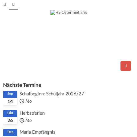
Tel.: 06278/6264
E-Mail:
direktion@ms-ostermiething.at
Nächste Termine
Schulbeginn: Schuljahr 2026/27
Sep
14
Mo
Herbstferien
Okt
26
Mo
Maria Empfängnis
Dez