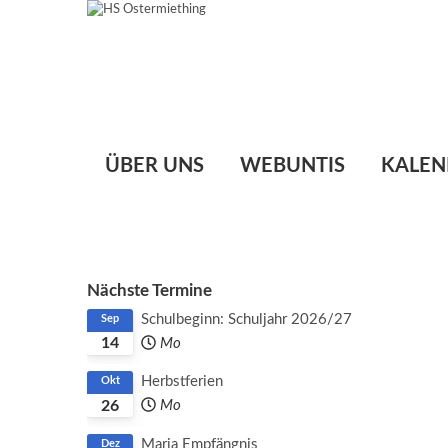
ÜBER UNS
WEBUNTIS
KALEN
Nächste Termine
Schulbeginn: Schuljahr 2026/27
Sep
14
Mo
Herbstferien
Okt
26
Mo
Maria Empfängnis
Dez