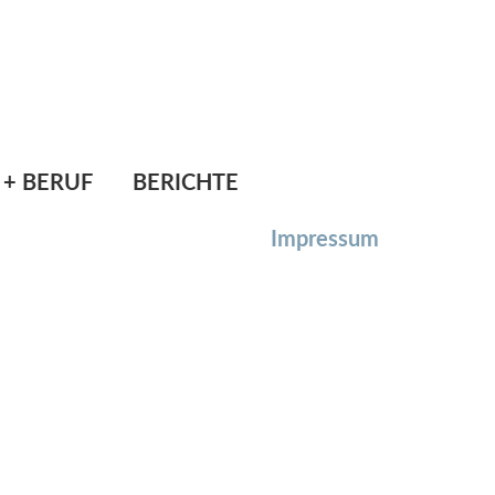
l.: 06278/6264
Mail:
direktion@ms-ostermiething.at
 + BERUF
BERICHTE
Impressum