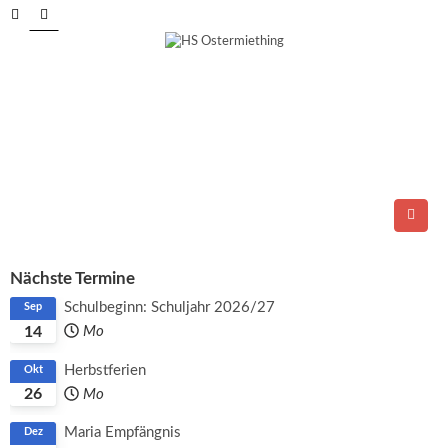
Tel.: 06278/6264
E-Mail:
direktion@ms-ostermiething.at
Nächste Termine
Schulbeginn: Schuljahr 2026/27
Sep
14
Mo
Herbstferien
Okt
26
Mo
Maria Empfängnis
Dez