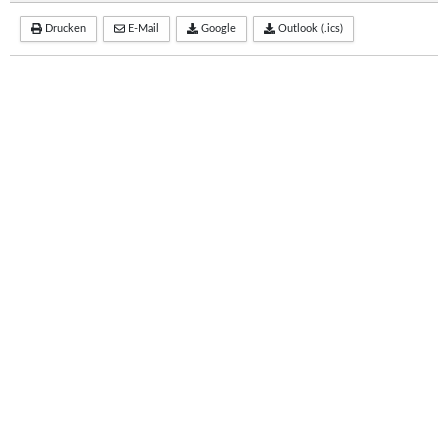
Drucken
E-Mail
Google
Outlook (.ics)