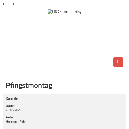
Tel.: 06278/6264
E-Mail:
direktion@ms-ostermiething.at
Pfingstmontag
Kalender
Datum
25.05.2026
Autor
Hermann Pohn