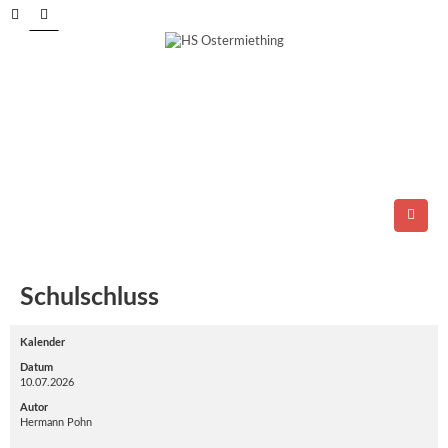
Tel.: 06278/6264
E-Mail:
direktion@ms-ostermiething.at
Schulschluss
Kalender
Datum
10.07.2026
Autor
Hermann Pohn