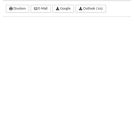
Drucken
E-Mail
Google
Outlook (.ics)