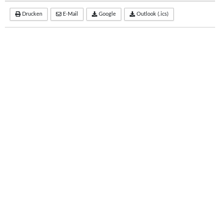
Drucken
E-Mail
Google
Outlook (.ics)