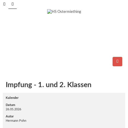
Tel.: 06278/6264
E-Mail:
direktion@ms-ostermiething.at
Impfung - 1. und 2. Klassen
Kalender
Datum
26.05.2026
Autor
Hermann Pohn