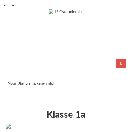
Tel.: 06278/6264
E-Mail:
direktion@ms-ostermiething.at
Modul Über uns hat keinen Inhalt
Klasse 1a