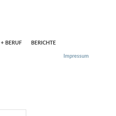
l.: 06278/6264
Mail:
direktion@ms-ostermiething.at
 + BERUF
BERICHTE
Impressum