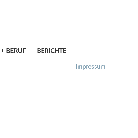
l.: 06278/6264
Mail:
direktion@ms-ostermiething.at
 + BERUF
BERICHTE
Impressum