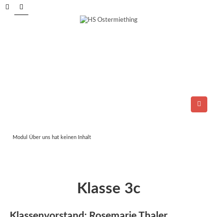
Tel.: 06278/6264
E-Mail:
direktion@ms-ostermiething.at
Modul Über uns hat keinen Inhalt
Klasse 3c
Klassenvorstand: Rosemarie Thaler