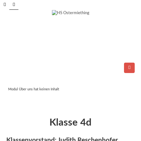
Tel.: 06278/6264
E-Mail:
direktion@ms-ostermiething.at
Modul Über uns hat keinen Inhalt
Klasse 4d
Klassenvorstand: Judith Reschenhofer