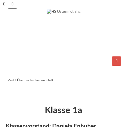
Tel.: 06278/6264
E-Mail:
direktion@ms-ostermiething.at
Modul Über uns hat keinen Inhalt
Klasse 1a
Klassenvorstand: Daniela Enhuber