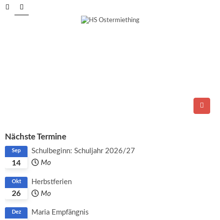
Tel.: 06278/6264
E-Mail:
direktion@ms-ostermiething.at
Nächste Termine
Schulbeginn: Schuljahr 2026/27
Sep
14
Mo
Herbstferien
Okt
26
Mo
Maria Empfängnis
Dez