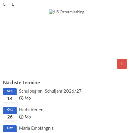
Tel.: 06278/6264
E-Mail:
direktion@ms-ostermiething.at
Nächste Termine
Schulbeginn: Schuljahr 2026/27
Sep
14
Mo
Herbstferien
Okt
26
Mo
Maria Empfängnis
Dez