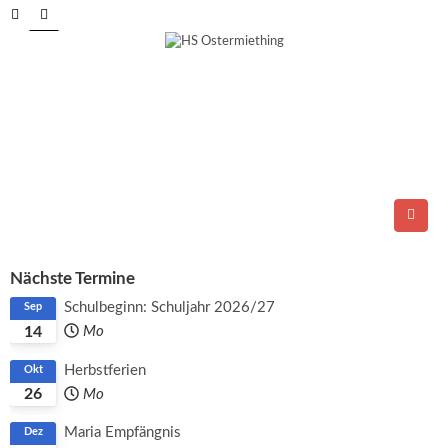
Tel.: 06278/6264
E-Mail:
direktion@ms-ostermiething.at
Nächste Termine
Schulbeginn: Schuljahr 2026/27
Sep
14
Mo
Herbstferien
Okt
26
Mo
Maria Empfängnis
Dez